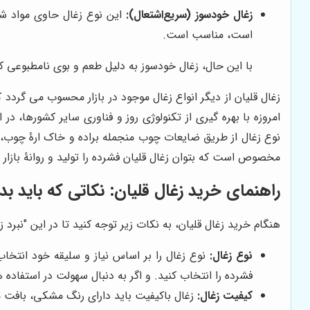
زغال خودسوز (سریع‌اشتعال):
این نوع زغال حاوی مواد ش
است، مناسب است.
با این حال، زغال خودسوز به دلیل طعم و بوی نامطبوعی که
زغال قلیان از دیگر انواع زغال موجود در بازار محسوب می گردد ک
امروزه با بهره گیری از تکنولوژی روز و فناوری سایر کشورها، در
نوع زغال از طریق ضایعات چوب منجمله براده و خاک ارۀ چوب، پ
مخصوص است که بتوان زغال قلیان فشرده را تولید و روانۀ بازار ن
راهنمای خرید زغال قلیان: نکاتی که باید بدا
هنگام خرید زغال قلیان، به نکات زیر توجه کنید تا در این "نبرد ز
نوع زغال:
نوع زغال را بر اساس نیاز و سلیقه خود انتخا
فشرده را انتخاب کنید. و اگر به دنبال سهولت در استفاده 
کیفیت زغال:
زغال باکیفیت باید دارای رنگ مشکی، بافت 