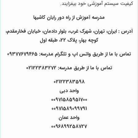
کیفیت سیستم آموزشی خود بیفزایند.
مدرسه آموزش از راه دور رایان کاشیها
آدرس : ایران، تهران، شهرک غرب، بلوار دادمان، خیابان فخارمقدم،
کوچه بهار، پلاک 22، طبقه اول
تماس با ما از طریق واتس اپ و تلگرام مدرسه: 09377679465
تماس با ما از طریق مدرسه: 02122383272
02122383598
واحد دبی
00971585951700
00971589099791
واحد عمان
0096899258727