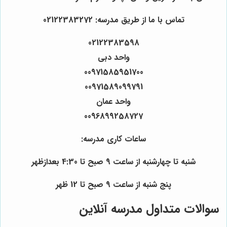
تماس با ما از طریق مدرسه: 02122383272
02122383598
واحد دبی
00971585951700
00971589099791
واحد عمان
0096899258727
ساعات کاری مدرسه:
شنبه تا چهارشنبه از ساعت 9 صبح تا 4:30 بعدازظهر
پنج شنبه از ساعت 9 صبح تا 12 ظهر
سوالات متداول مدرسه آنلاین