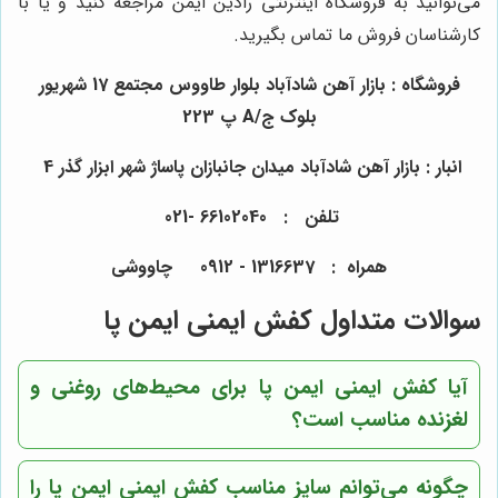
می‌توانید به فروشگاه اینترنتی رادین ایمن مراجعه کنید و یا با
کارشناسان فروش ما تماس بگیرید.
فروشگاه : بازار آهن شادآباد بلوار طاووس مجتمع 17 شهریور
بلوک ج/A پ 223
انبار : بازار آهن شادآباد میدان جانبازان پاساژ شهر ابزار گذر 4
تلفن : 66102040 -021
همراه : 1316637 - 0912 چاووشی
سوالات متداول کفش ایمنی ایمن پا
آیا کفش ایمنی ایمن پا برای محیط‌های روغنی و
لغزنده مناسب است؟
چگونه می‌توانم سایز مناسب کفش ایمنی ایمن پا را