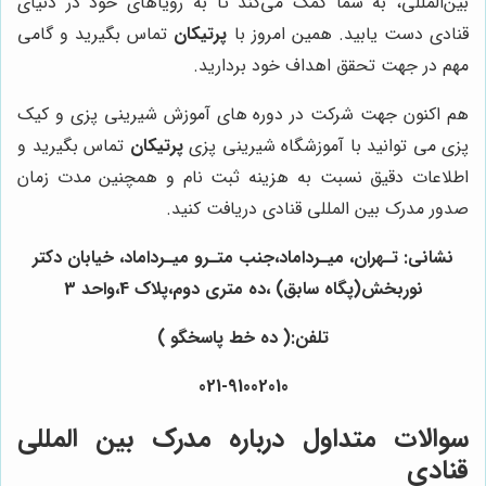
بین‌المللی، به شما کمک می‌کند تا به رویاهای خود در دنیای
قنادی دست یابید. همین امروز با
پرتیکان
تماس بگیرید و گامی
مهم در جهت تحقق اهداف خود بردارید.
هم اکنون جهت شرکت در دوره های آموزش شیرینی پزی و کیک
پزی می توانید با آموزشگاه شیرینی پزی
پرتیکان
تماس بگیرید و
اطلاعات دقیق نسبت به هزینه ثبت نام و همچنین مدت زمان
صدور مدرک بین المللی قنادی دریافت کنید.
نشانی: تـهران، میـرداماد،جنب متـرو میـرداماد، خیابان دکتر
نوربخش(پگاه سابق) ،ده متری دوم،پلاک 4،واحد 3
تلفن:( ده خط پاسخگو )
021-91002010
سوالات متداول درباره مدرک بین المللی
قنادی