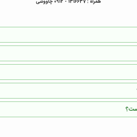
همراه : 1316637 - 0912 چاووشی
است؟