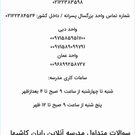
02122383598
شماره تماس واحد بزرگسال پسرانه / داخل کشور: 02122384524
واحد دبی
00971585951700
00971589099791
واحد عمان
0096899258727
ساعات کاری مدرسه:
شنبه تا چهارشنبه از ساعت 9 صبح تا 4 بعدازظهر
پنج شنبه از ساعت 9 صبح تا 12 ظهر
سوالات متداول مدرسه آنلاین رایان کاشیها