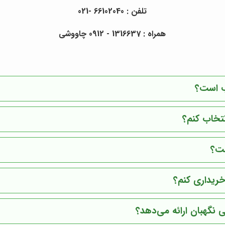
تلفن : 66102040 -021
همراه : 1316637 - 0912 چاووشی
ب است؟
نتخاب کنم؟
ست؟
خریداری کنم؟
نگهبان ارائه می‌دهد؟