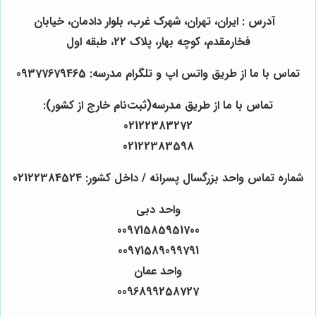
آدرس : ایران، تهران، شهرک غرب، بلوار دادمان، خیابان
فخارمقدم، کوچه بهار، پلاک 22، طبقه اول
تماس با ما از طریق واتس اپ و تلگرام مدرسه: 09377679465
تماس با ما از طریق مدرسه(ثبت‌نام خارج از کشور):
02122383272
02122383598
شماره تماس واحد بزرگسال پسرانه / داخل کشور: 02122384524
واحد دبی
00971585951700
00971589099791
واحد عمان
0096899258727