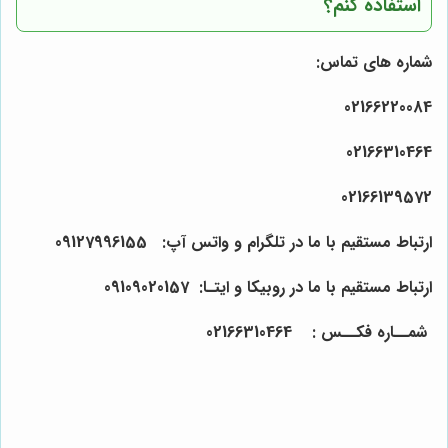
استفاده کنم؟
شماره های تماس:
021
66
22
00
84
021
66
31
04
64
021
66
13
95
72
ارتباط مستقیم با ما در تلگرام و واتس آپ: 0912
55
61
799
ارتباط مستقیم با ما در روبیکا و ایتـا: 0910
157
0
2
90
شمــاره فکــس : 021
64
04
31
66