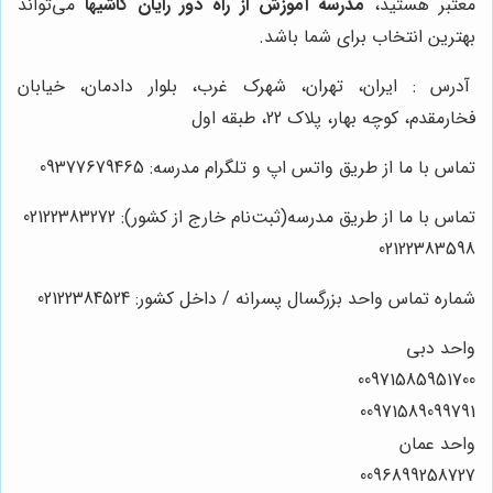
معتبر هستید،
مدرسه آموزش از راه دور رایان کاشیها
می‌تواند
بهترین انتخاب برای شما باشد.
آدرس : ایران، تهران، شهرک غرب، بلوار دادمان، خیابان
فخارمقدم، کوچه بهار، پلاک 22، طبقه اول
تماس با ما از طریق واتس اپ و تلگرام مدرسه: 09377679465
تماس با ما از طریق مدرسه(ثبت‌نام خارج از کشور): 02122383272
02122383598
شماره تماس واحد بزرگسال پسرانه / داخل کشور: 02122384524
واحد دبی
00971585951700
00971589099791
واحد عمان
0096899258727