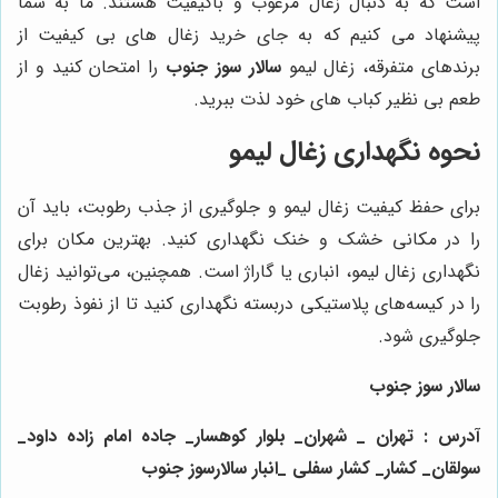
است که به دنبال زغال مرغوب و باکیفیت هستند. ما به شما
پیشنهاد می کنیم که به جای خرید زغال های بی کیفیت از
برندهای متفرقه، زغال لیمو
سالار سوز جنوب
را امتحان کنید و از
طعم بی نظیر کباب های خود لذت ببرید.
نحوه نگهداری زغال لیمو
برای حفظ کیفیت زغال لیمو و جلوگیری از جذب رطوبت، باید آن
را در مکانی خشک و خنک نگهداری کنید. بهترین مکان برای
نگهداری زغال لیمو، انباری یا گاراژ است. همچنین، می‌توانید زغال
را در کیسه‌های پلاستیکی دربسته نگهداری کنید تا از نفوذ رطوبت
جلوگیری شود.
سالار سوز جنوب
آدرس : تهران _ شهران_ بلوار کوهسار_ جاده امام زاده داود_
سولقان_ کشار_ کشار سفلی _انبار سالارسوز جنوب