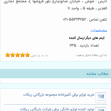
آدرس : شوش ، خیابان صابونیان( بلور فروشها )، مجتمع تجاری
الغدیر ، طبقه 5 ، واحد 11
تلفن تماس : 55324252-021
مشخصات
تعداد بازدید : 235
به این مقاله امتیاز بدهید :
10
/
10
از
1
کاربر
مطالب مشابه
خرید لوازم برقی آشپزخانه:مجموعه بازرگانی زیکات
تولید کننده لوازم خانگی برقی:شرکت بازرگانی زیکات