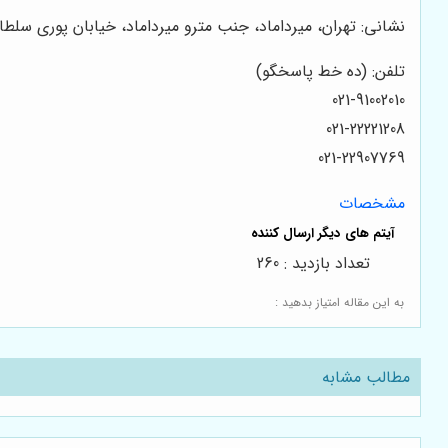
نشانی: تهران، میرداماد، جنب مترو میرداماد، خیابان پوری سلطانی (پگ
تلفن: (ده خط پاسخگو)
021-91002010
021-22221208
021-22907769
مشخصات
تعداد بازدید : 260
به این مقاله امتیاز بدهید :
مطالب مشابه