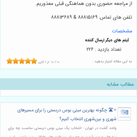
از مراجعه حضوری بدون هماهنگی قبلی معذوریم.
تلفن های تماس: 88815169 & 88813689
مشخصات
تعداد بازدید : 226
به این مقاله امتیاز بدهید :
10
/
10
از
1
کاربر
مطالب مشابه
⭐️🛣️ چگونه بهترین مینی بوس دربستی را برای مسیرهای
شهری و بین‌شهری انتخاب کنیم؟
واحد گشت در تهران - انتخاب یک مینی بوس دربستی مناسب، چه برای
سفرهای درون شهری و چه برای مسافت های طولانی بین شهری، امری