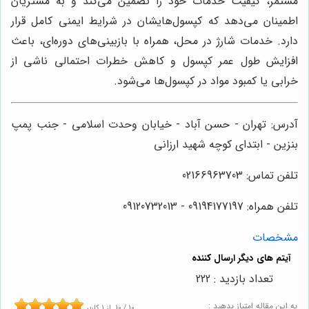
مستمر، کیفیت خدمات خود را تضمین می‌کند و به مشتریان
اطمینان می‌دهد که کپسول‌هایشان در شرایط ایمنی کامل قرار
دارد. خدمات شارژ در محل، همراه با بازبینی‌های دوره‌ای، باعث
افزایش طول عمر کپسول و کاهش خطرات احتمالی ناشی از
خرابی یا کمبود مواد در کپسول‌ها می‌شود.
آدرس: تهران - حسن آباد - خیابان وحدت اسلامی - جنب پمپ
بنزین - ابتدای کوچه شهید ارزانی
تلفن تماس: 02166963703
تلفن همراه: 09194177197 - 09120732013
مشخصات
تعداد بازدید : 222
به این مقاله امتیاز بدهید :
10
/
10
از
1
کاربر