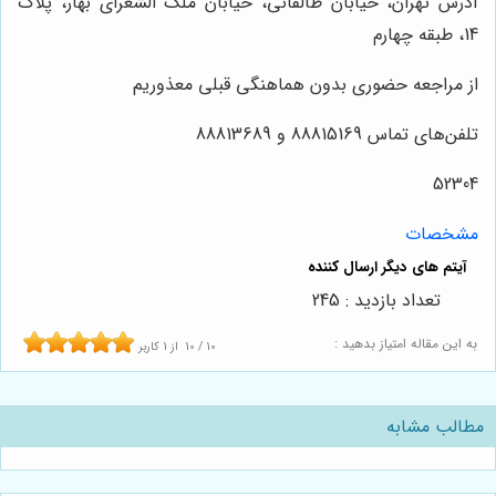
آدرس تهران، خیابان طالقانی، خیابان ملک الشعرای بهار، پلاک
14، طبقه چهارم
از مراجعه حضوری بدون هماهنگی قبلی معذوریم
تلفن‌های تماس 88815169 و 88813689
52304
مشخصات
تعداد بازدید : 245
به این مقاله امتیاز بدهید :
10
/
10
از
1
کاربر
مطالب مشابه