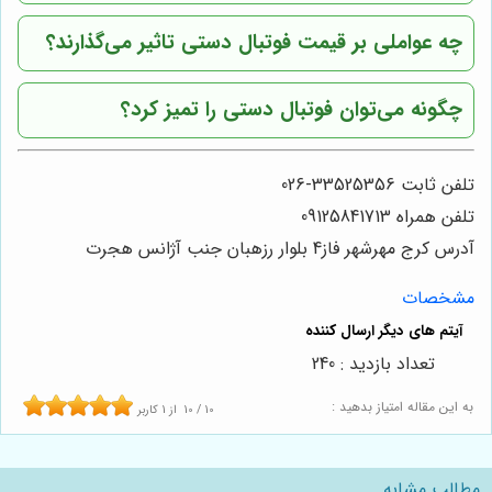
چه عواملی بر قیمت فوتبال دستی تاثیر می‌گذارند؟
چگونه می‌توان فوتبال دستی را تمیز کرد؟
تلفن ثابت 33525356-026
تلفن همراه 09125841713
آدرس کرج مهرشهر فاز4 بلوار رزهبان جنب آژانس هجرت
مشخصات
تعداد بازدید : 240
به این مقاله امتیاز بدهید :
10
/
10
از
1
کاربر
مطالب مشابه