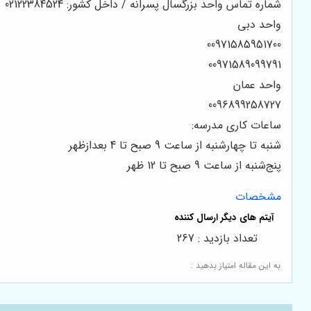
شماره تماس واحد بزرگسال پسرانه / داخل کشور: 02122384524
واحد دبی
00971585951700
00971589099791
واحد عمان
0096899258727
ساعات کاری مدرسه:
شنبه تا چهارشنبه از ساعت 9 صبح تا 4 بعدازظهر
پنج‌شنبه از ساعت 9 صبح تا 12 ظهر
مشخصات
تعداد بازدید : 267
به این مقاله امتیاز بدهید :