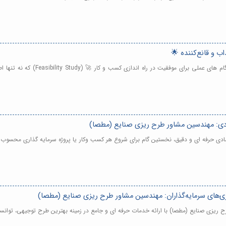
 و قانع‌کننده 🌟
طرح توجیهی در تهران - نوشتن یک ط
صادی: مهندسین مشاور طرح ریزی صنایع (مطصا)
دی حرفه ای و دقیق، نخستین گام برای شروع هر کسب وکار یا پروژه سرمایه گذاری محسوب 
ری‌های سرمایه‌گذاران: مهندسین مشاور طرح ریزی صنایع (مطصا)
ریزی صنایع (مطصا) با ارائه خدمات حرفه ای و جامع در زمینه بهترین طرح توجیهی، توانس