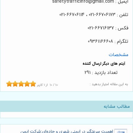
ایمیل : safetytrafficinfo@gmail.com
تلفن : 66706173-021 ، 66706114-021
فکس : 66716137-021
تلگرام : 09361166608
مشخصات
تعداد بازدید : 291
به این مقاله امتیاز بدهید :
10
/
10
از
1
کاربر
مطالب مشابه
اهمیت سرعتگیر در ایمنی شهری و جاده‌ای:شرکت ایمن