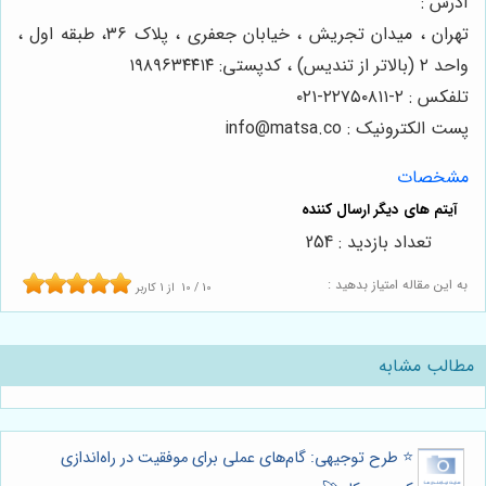
آدرس :
تهران ، میدان تجریش ، خیابان جعفری ، پلاک ۳۶، طبقه اول ،
واحد ۲ (بالاتر از تندیس) ، کدپستی: ۱۹۸۹۶۳۴۴۱۴
تلفکس : ۲-۲۲۷۵۰۸۱۱-۰۲۱
پست الکترونیک : info@matsa.co
مشخصات
تعداد بازدید : 254
به این مقاله امتیاز بدهید :
10
/
10
از
1
کاربر
مطالب مشابه
⭐️ طرح توجیهی: گام‌های عملی برای موفقیت در راه‌اندازی