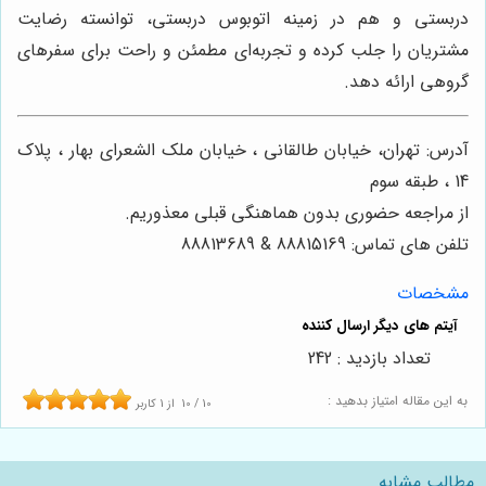
دربستی و هم در زمینه اتوبوس دربستی، توانسته رضایت
مشتریان را جلب کرده و تجربه‌ای مطمئن و راحت برای سفرهای
گروهی ارائه دهد.
آدرس: تهران، خیابان طالقانی ، خیابان ملک الشعرای بهار ، پلاک
14 ، طبقه سوم
از مراجعه حضوری بدون هماهنگی قبلی معذوریم.
تلفن های تماس: 88815169 & 88813689
مشخصات
تعداد بازدید : 242
به این مقاله امتیاز بدهید :
10
/
10
از
1
کاربر
مطالب مشابه