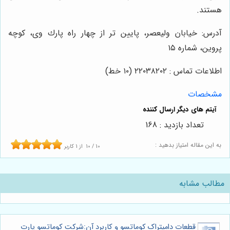
هستند.
آدرس: خيابان وليعصر، پايين تر از چهار راه پارك وى، كوچه
پروين، شماره ١٥
اطلاعات تماس : ٢٢٠٣٨٢٠٢ (١٠ خط)
مشخصات
تعداد بازدید : 168
به این مقاله امتیاز بدهید :
10
/
10
از
1
کاربر
مطالب مشابه
قطعات دامپتراک کوماتسو و کاربرد آن:شرکت کوماتسو پارت