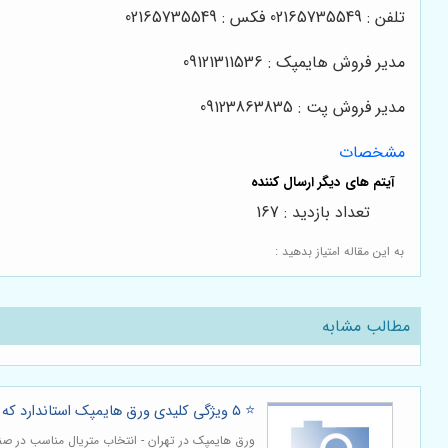
تلفن : 02165735549 فکس : 02165735549
مدیر فروش هایمپک : 09121311536
مدیر فروش پت : 09123863835
مشخصات
تعداد بازدید : 167
به این مقاله امتیاز بدهید :
مطالب مشابه
⭐️ ۵ ویژگی کلیدی ورق هایمپک استاندارد که باید بشناسید 📋
ورق هایمپک در تهران - انتخاب متریال مناسب در صن