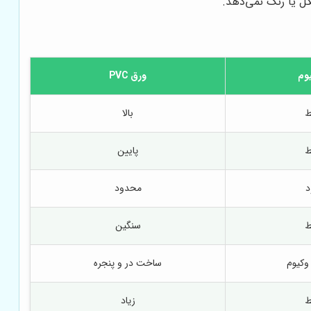
ل یا رنگ نمی‌دهد.
وم
ورق PVC
ط
بالا
ط
پایین
د
محدود
ط
سنگین
وکیوم
ساخت در و پنجره
ط
زیاد