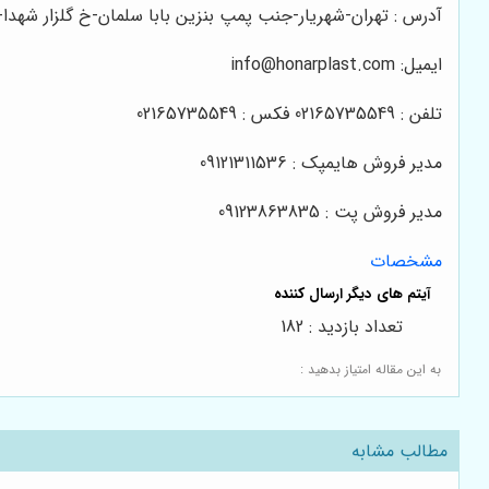
آدرس : تهران-شهریار-جنب پمپ بنزین بابا سلمان-خ گلزار شهدا-پ
ایمیل: info@honarplast.com
تلفن : 02165735549 فکس : 02165735549
مدیر فروش هایمپک : 09121311536
مدیر فروش پت : 09123863835
مشخصات
تعداد بازدید : 182
به این مقاله امتیاز بدهید :
مطالب مشابه