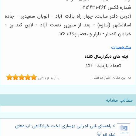
شماره فکس 02166310464
آدرس دفتر سایت: چهار راه یافت آباد - اتوبان سعیدی - جاده
اسلامشهر (ساوه) - بعد از متروی نعمت آباد - لاین کند رو -
خیابان نامدار - بازار ولیعصر پلاک 126
مشخصات
تعداد بازدید : 156
به این مقاله امتیاز بدهید :
10
/
10
از
1
کاربر
مطالب مشابه
⭐️ راهنمای فنی-اجرایی بهسازی تخت خوابگاهی: ایده‌های
نوآورانه 💡