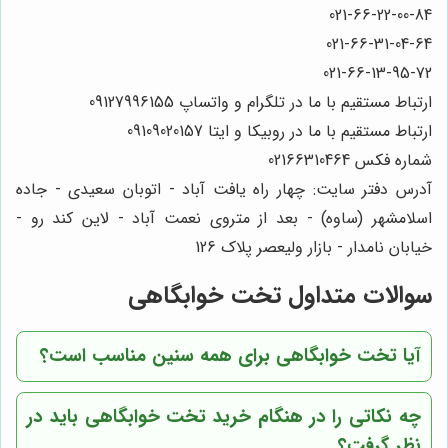
021-66-22-00-84
021-66-31-04-64
021-66-13-95-72
ارتباط مستقیم با ما در تلگرام و واتساپ 09127996155
ارتباط مستقیم با ما در روبیکا و ایتا 09109020157
شماره فکس 02166310464
آدرس دفتر سایت: چهار راه یافت آباد - اتوبان سعیدی - جاده
اسلامشهر (ساوه) - بعد از متروی نعمت آباد - لاین کند رو -
خیابان نامدار - بازار ولیعصر پلاک 126
سوالات متداول تخت خوابگاهی
آیا تخت خوابگاهی برای همه سنین مناسب است؟
چه نکاتی را در هنگام خرید تخت خوابگاهی باید در
نظر گرفت؟