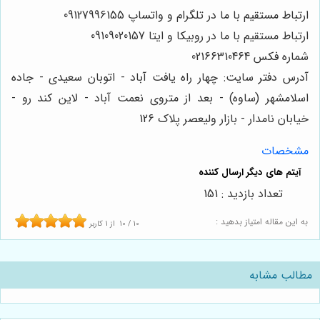
ارتباط مستقیم با ما در تلگرام و واتساپ 09127996155
ارتباط مستقیم با ما در روبیکا و ایتا 09109020157
شماره فکس 02166310464
آدرس دفتر سایت: چهار راه یافت آباد - اتوبان سعیدی - جاده
اسلامشهر (ساوه) - بعد از متروی نعمت آباد - لاین کند رو -
خیابان نامدار - بازار ولیعصر پلاک 126
مشخصات
تعداد بازدید : 151
به این مقاله امتیاز بدهید :
10
/
10
از
1
کاربر
مطالب مشابه