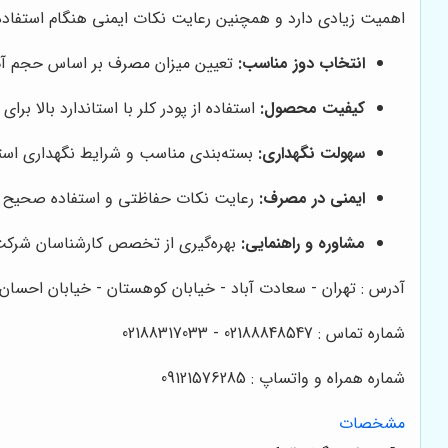
اهمیت زیادی دارد و همچنین رعایت نکات ایمنی هنگام استفاده،
انتخاب دوز مناسب:
تعیین میزان مصرف بر اساس حجم آب و
کیفیت محصول:
استفاده از پودر کلر با استاندارد بالا بر
سهولت نگهداری:
بسته‌بندی مناسب و شرایط نگهداری است
ایمنی در مصرف:
رعایت نکات حفاظتی و استفاده صحیح ب
مشاوره و راهنمایی:
بهره‌گیری از تخصص کارشناسان شرکت 
آدرس : تهران - سعادت آباد - خیابان کوهستان - خیابان احسان - پلاک 52
شماره تماس : 02188848547 - 02188317033
شماره همراه و واتساپ : 09121576285
مشخصات