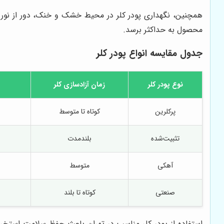
همچنین، نگهداری پودر کلر در محیط خشک و خنک، دور از نور 
محصول به حداکثر برسد.
جدول مقایسه انواع پودر کلر
نوع پودر کلر
زمان آزادسازی کلر
پرکلرین
کوتاه تا متوسط
تثبیت‌شده
بلندمدت
آهکی
متوسط
صنعتی
کوتاه تا بلند
استفاده از پودر کلر مناسب در تهران باعث حفظ سلامت استخر