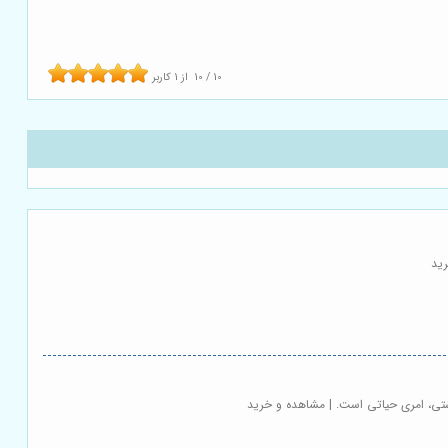
10
/
10
از
1
کاربر
رید
اشتی، امری حیاتی است. | مشاهده و خرید