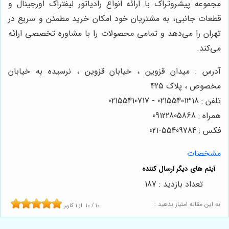
مجموعه پیشروتراک با ارائه انواع رادیاتور لیفتراک اورجینال و
قطعات جانبی، به مشتریان خود امکان خرید مطمئن و سریع در
تهران را می‌دهد و تمامی محصولات را با مشاوره تخصصی ارائه
می‌کند.
آدرس : میدان قزوین ، خیابان قزوین ، نرسیده به خیابان
مخصوص ، پلاک 425
تلفن : 02155401318 - 02155410717
همراه : 09122805868
فکس : 55409784-021
مشخصات
تعداد بازدید : 187
به این مقاله امتیاز بدهید :
10
/
10
از
1
کاربر