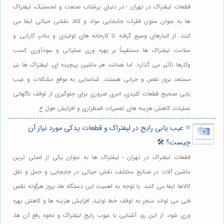
قطعات لیفتراک در تهران - در دنیای پرشتاب صنعت و لجستیک، لیفتراک
ها به عنوان ستون فقرات جابجایی مواد و کالا، نقشی حیاتی ایفا می
کنند. از انبارهای وسیع گرفته تا کارخانه های تولیدی و بنادر، کارایی و
سلامت لیفتراک ها مستقیماً بر بهره وری عملیاتی و سودآوری کسب
وکارها تأثیر می گذارد. اما همانند هر ماشین پیچیده ای، لیفتراک ها نیز
مستعد بروز نقص و خرابی هستند. شناسایی به موقع مشکلات و عیب
یابی صحیح قطعات کلیدی، امری ضروری برای جلوگیری از توقف ناگهانی
عملیات، کاهش هزینه های تعمیرات اضطراری و افزایش طول ع
⭐️ عیب یابی رایج در لیفتراک و قطعات یدکی مورد نیاز آن
چیست؟ 🛠️
قطعات لیفتراک در تهران - لیفتراک ها به عنوان یکی از اصلی ترین
ماشین آلات در صنایع مختلف، نقش حیاتی در جابجایی و حمل و نقل
کالاها ایفا می کنند. با توجه به اهمیت این دستگاه ها، بروز هرگونه نقص
فنی می تواند منجر به توقف خط تولید، افزایش هزینه ها و کاهش بهره
وری شود. از این رو، آشنایی با عیوب رایج لیفتراک و نحوه رفع آن ها،