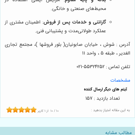
محیط‌های صنعتی و خانگی.
گارانتی و خدمات پس از فروش
: اطمینان مشتری از
عملکرد طولانی‌مدت و پشتیبانی فنی.
آدرس : شوش ، خیابان صابونیان( بلور فروشها )، مجتمع تجاری
الغدیر ، طبقه 5 ، واحد 11
تلفن تماس : 55324252-021
مشخصات
تعداد بازدید : 157
به این مقاله امتیاز بدهید :
10
/
10
از
1
کاربر
مطالب مشابه