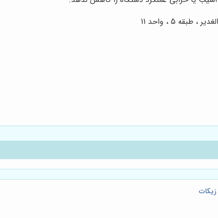
قه 5 ، واحد 11
زیکات