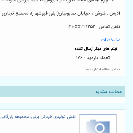
آدرس : شوش ، خیابان صابونیان( بلور فروشها )، مجتمع تجاری الغدیر ، طب
تلفن تماس : 55324252-021
مشخصات
تعداد بازدید : 176
به این مقاله امتیاز بدهید :
مطالب مشابه
نقش تولیدی خردکن برقی: مجموعه بازرگانی 