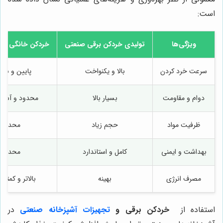
است:
ویژگی‌ها
تولیدی خردکن برقی صنعتی
خردکن خانگی یا 
سرعت خرد کردن
بالا و یکنواخت
پایین و ناپای
دوام و مقاومت
بسیار بالا
محدود و آسیب
ظرفیت مواد
حجم زیاد
محدود
بهداشت و ایمنی
کامل و استاندارد
محدود
مصرف انرژی
بهینه
بالاتر و کمتر ک
استفاده از
خردکن برقی و
تجهیزات آشپزخانه صنعتی
در