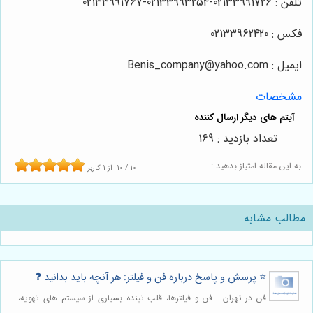
تلفن : 02133991726-02133993254-02133991767
فکس : 02133962420
ایمیل : Benis_company@yahoo.com
مشخصات
تعداد بازدید : 169
به این مقاله امتیاز بدهید :
10
/
10
از
1
کاربر
مطالب مشابه
⭐️ پرسش و پاسخ درباره فن و فیلتر: هر آنچه باید بدانید ❓
فن در تهران - فن و فیلترها، قلب تپنده بسیاری از سیستم های تهویه،