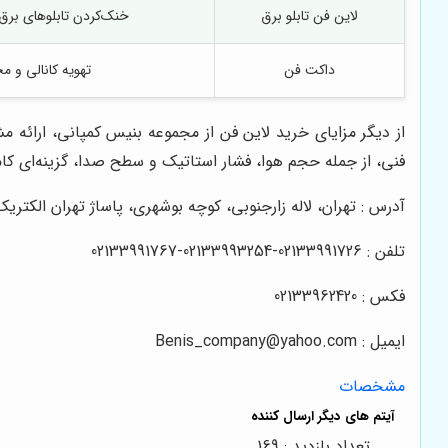
لاین فن تابلو برق
خنک‌کردن تابلوهای برق 
داکت فن
تهویه کانالی و 
از دیگر مزایای خرید لاین فن از مجموعه بنیس کمپانی، ارائ
فنی، از جمله حجم هوا، فشار استاتیک و سطح صدا، گزینه‌ای کاملاً
آدرس : تهران، لاله زارجنوبی، کوچه بوشهری، پاساژ تهران الکتریک، طبقه 3،
تلفن : 02133991726-02133993254-02133991767
فکس : 02133962420
ایمیل :
Benis_company@yahoo.com
مشخصات
تعداد بازدید : 169