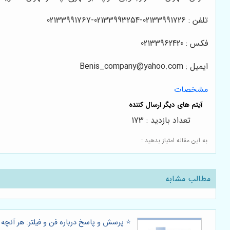
تلفن : 02133991726-02133993254-02133991767
فکس : 02133962420
ایمیل : Benis_company@yahoo.com
مشخصات
تعداد بازدید : 173
به این مقاله امتیاز بدهید :
مطالب مشابه
⭐️ پرسش و پاسخ درباره فن و فیلتر: هر آنچه ب