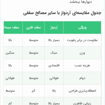
دیوارها ببخشد.
جدول مقایسه‌ای آردواز با سایر مصالح سقفی
ویژگی
آردواز
سقف فلزی
سقف سیمانی
مقاومت در برابر رطوبت
بسیار بالا
متوسط
بالا
وزن
سبک
متوسط
سنگین
هزینه نصب
اقتصادی
متوسط
بالا
دوام
طولانی
متوسط
طولانی
انعطاف‌پذیری طراحی
بالا
کم
متوسط
زیبایی ظاهری
بسیار بالا
متوسط
کم