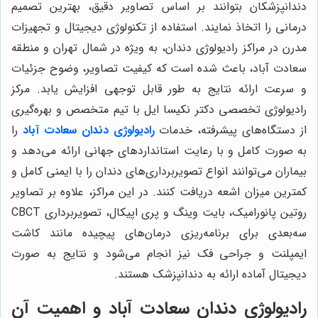
دندانپزشکان بتوانند بر اساس تصاویر دقیق، بهترین تصمیم
درمانی را اتخاذ نمایند. استفاده از تکنولوژی دیجیتال و تجهیزات
مدرن در مراکز رادیولوژی دندان، به ویژه در شمال تهران و منطقه
سعادت آباد، باعث شده است که کیفیت تصاویر، وضوح جزئیات
و سرعت ارائه نتایج به طور قابل توجهی افزایش یابد. مرکز
رادیولوژی تخصصی دکتر نکیسا ایل با تیم متخصص و بهره‌گیری
از دستگاه‌های پیشرفته، خدمات
رادیولوژی دندان
سعادت آباد
را
به صورت کامل و با رعایت استانداردهای جهانی ارائه می‌دهد و
بیماران می‌توانند انواع تصویربرداری‌های دندان را با ایمنی کامل و
کمترین میزان اشعه دریافت کنند. در این مراکز، علاوه بر تصاویر
روتین پانورامیک، بایت وینگ و پری اپیکال، تصویربرداری CBCT
سه‌بعدی برای برنامه‌ریزی درمان‌های پیچیده مانند کاشت
ایمپلنت و جراحی فک نیز انجام می‌شود و نتایج به صورت
دیجیتال آماده ارائه به دندانپزشک هستند.
رادیولوژی دندان سعادت آباد و اهمیت آن