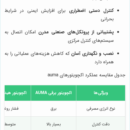
کنترل دستی اضطراری
برای افزایش ایمنی در شرایط
بحرانی
پشتیبانی از پروتکل‌های صنعتی مدرن
امکان اتصال به
سیستم‌های کنترل مرکزی
نصب و نگهداری آسان
که کاهش هزینه‌های عملیاتی را به
همراه دارد
جدول مقایسه عملکرد اکچویتورهای auma
ویژگی‌ها
اکچویتور برقی AUMA
اکچویتور هیدرول
نوع انرژی مصرفی
برق
فشار روغن
دقت کنترل
بسیار بالا
متوسط