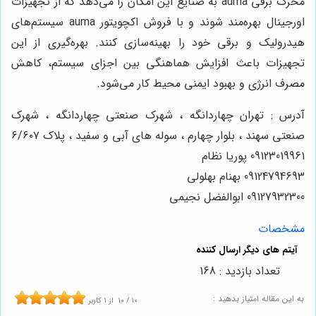
محرک برقی auma به صنایع این امکان را می‌دهد که از تجهیزات
اورجینال بهره‌مند شوند و با فروش اکچویتور auma سیستم‌های
هیدرولیک و برقی خود را بهینه‌سازی کنند. بهره‌گیری از این
تجهیزات باعث افزایش هماهنگی بین اجزای سیستم، کاهش
مصرف انرژی و بهبود ایمنی محیط کار می‌شود.
آدرس : تهران چهاردانگه ، شهرک صنعتی چهاردانگه ، شهرک
صنعتی سهند ، بلوار چهارم ، سوله های آبی و سفید ، پلاک ۶/۶۰۷
09123019961 پوریا نظام
09124794693 بهنام بهلولی
09127932300 ابوالفضل نجیمی
مشخصات
تعداد بازدید : 168
به این مقاله امتیاز بدهید :
10
/
10
از
1
کاربر