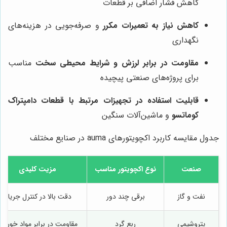
کاهش فشار اضافی بر قطعات
کاهش نیاز به تعمیرات مکرر
و صرفه‌جویی در هزینه‌های
نگهداری
مقاومت در برابر لرزش و شرایط محیطی سخت
مناسب
برای پروژه‌های صنعتی پیچیده
قابلیت استفاده در تجهیزات مرتبط با قطعات دامپتراک
کوماتسو
و ماشین‌آلات سنگین
جدول مقایسه کاربرد اکچویتورهای auma در صنایع مختلف
صنعت
نوع اکچویتور مناسب
مزیت کلیدی
نفت و گاز
برقی چند دور
دقت بالا در کنترل جریان
پتروشیمی
ربع گرد
مقاومت در برابر مواد خورنده