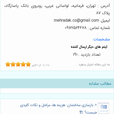
آدرس : تهران، فرمانیه، لواسانی غربی، روبروی بانک پاسارگاد،
پلاک 87
ایمیل: mehradak.co@gmail.com
شماره تماس : 09122524678
مشخصات
تعداد بازدید : 191
به این مقاله امتیاز بدهید :
10
/
10
از
1
کاربر
مطالب مشابه
⭐️ بازسازی ساختمان: هزینه ها، مراحل و نکات کلیدی
چیست؟ 🏗️