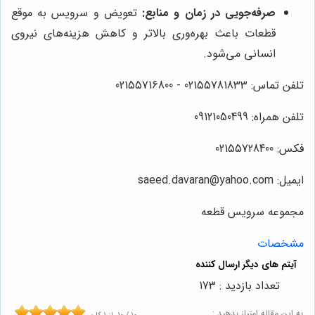
صرفه‌جویی در زمان و منابع:
تعویض و سرویس به موقع
قطعات باعث بهره‌وری بالاتر و کاهش هزینه‌های نیروی
انسانی می‌شود.
تلفن تماس: 02155781833 - 02155716800
تلفن همراه: 09121050499
فکس: 02155728400
ایمیل: saeed.davaran@yahoo.com
مجموعه سرویس قطعه
مشخصات
تعداد بازدید : 173
به این مقاله امتیاز بدهید :