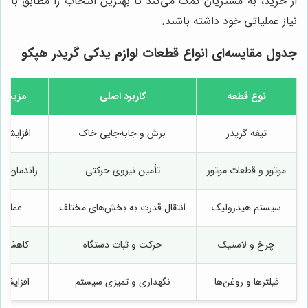
از خرید، به مشتریان کمک می‌کند تا بهترین انتخاب را مطابق با
نیاز عملیاتی خود داشته باشند.
جدول مقایسه‌ای انواع قطعات لوازم يدكى گريدر هپكو
نوع قطعه
کاربرد اصلی
مزیت ا
تیغه گريدر
برش و جابه‌جایی خاک
افزایش 
موتور و قطعات موتور
تأمین نیروی حرکتی
راندمان ب
سیستم هیدرولیک
انتقال قدرت به بخش‌های مختلف
عملکرد
چرخ و لاستیک
حرکت و ثبات دستگاه
کاهش ل
فیلترها و روغن‌ها
نگهداری و تمیزی سیستم
افزایش 