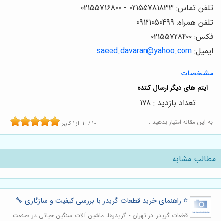
تلفن تماس: 02155781833 - 02155716800
تلفن همراه: 09121050499
فکس: 02155728400
ایمیل:
saeed.davaran@yahoo.com
مشخصات
تعداد بازدید : 178
به این مقاله امتیاز بدهید :
10
/
10
از
1
کاربر
مطالب مشابه
⭐️ راهنمای خرید قطعات گریدر با بررسی کیفیت و سازگاری 🔧
قطعات گریدر در تهران - گریدرها، ماشین آلات سنگین حیاتی در صنعت