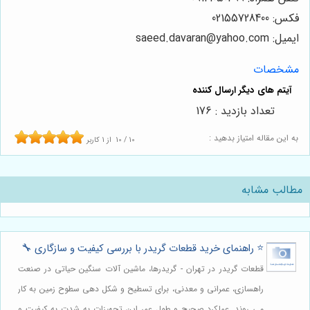
فکس: 02155728400
ایمیل: saeed.davaran@yahoo.com
مشخصات
تعداد بازدید : 176
به این مقاله امتیاز بدهید :
10
/
10
از
1
کاربر
مطالب مشابه
⭐️ راهنمای خرید قطعات گریدر با بررسی کیفیت و سازگاری 🔧
قطعات گریدر در تهران - گریدرها، ماشین آلات سنگین حیاتی در صنعت
راهسازی، عمرانی و معدنی، برای تسطیح و شکل دهی سطوح زمین به کار
می روند. عملکرد صحیح و طول عمر این تجهیزات به شدت به کیفیت و