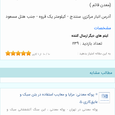
(معدن قائم )
آدرس انبار مرکزی: سنندج - کیلومتر یک قروه - جنب هتل مسعود
مشخصات
تعداد بازدید : 239
به این مقاله امتیاز بدهید :
10
/
10
از
1
کاربر
مطالب مشابه
⭐️ پوکه معدنی: مزایا و معایب استفاده در بتن سبک و
عایق‌کاری ♨️
پوکه معدنی در تهران - پوکه معدنی ، این سنگ آتشفشانی سبک و