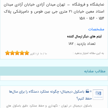
نمایشگاه و فروشگاه ← تهران میدان آزادی خیابان آزادی میدان
استاد معین خیابان ۲۱ متری جی بین طوس و دامپزشکی پلاک
154 - 156 - 158
مشخصات
تعداد بازدید : 182
به این مقاله امتیاز بدهید :
10
/
10
از
1
کاربر
مطالب مشابه
⭐️🏭 باسکول دیجیتال؛ چگونه عملکرد دستگاه را برای سال‌ها
حفظ کنیم؟
باسکول دیجیتال در تهران - نگهداری و حفظ عملکرد دقیق باسکول های