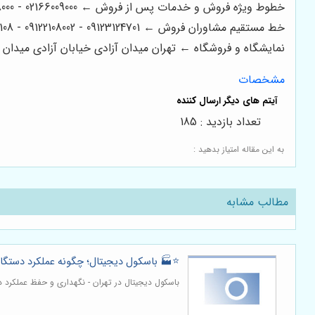
خطوط ویژه فروش و خدمات پس از فروش ← 02166009000 - 02166008000 - 02166006600 - 02166003300 - 02166003000
خط مستقیم مشاوران فروش ← 09123124701 - 09122108002 - 09122200108
نمایشگاه و فروشگاه ← تهران میدان آزادی خیابان آزادی میدان استاد معین خیابان ۲۱ متری جی بین طوس و
مشخصات
تعداد بازدید : 185
به این مقاله امتیاز بدهید :
مطالب مشابه
⭐️🏭 باسکول دیجیتال؛ چگونه عملکرد دستگاه 
باسکول دیجیتال در تهران - نگهداری و حفظ عملکرد 