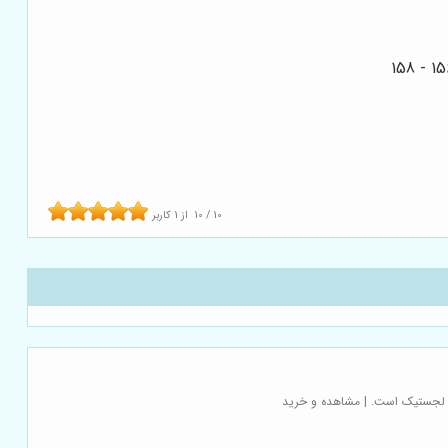
10
/
10
از
1
کاربر
زه لجستیک است. | مشاهده و خرید