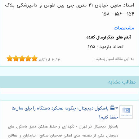
استاد معین خیابان ۲۱ متری جی بین طوس و دامپزشکی پلاک
154 - 156 - 158
مشخصات
تعداد بازدید : 175
به این مقاله امتیاز بدهید :
10
/
10
از
1
کاربر
مطالب مشابه
⭐️🏭 باسکول دیجیتال؛ چگونه عملکرد دستگاه را برای سال‌ها
حفظ کنیم؟
باسکول دیجیتال در تهران - نگهداری و حفظ عملکرد دقیق باسکول های
دیجیتال یکی از دغدغه های اصلی صاحبان صنایع، انبارداران و فعالان