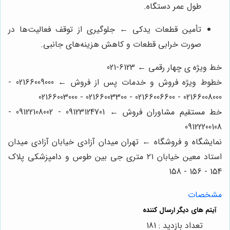
طول عمر دستگاه.
تأمین قطعات یدکی ← جلوگیری از توقف فعالیت‌ها در
صورت خرابی قطعات و کاهش هزینه‌های جانبی.
خط ویژه ی چهار رقمی ← 6123-021
خطوط ویژه فروش و خدمات پس از فروش ← 02166009000 -
02166008000 - 02166006600 - 02166003300 - 02166003000
خط مستقیم مشاوران فروش ← 09123124701 - 09122108002 -
09122200108
نمایشگاه و فروشگاه ← تهران میدان آزادی خیابان آزادی میدان
استاد معین خیابان ۲۱ متری جی بین طوس و دامپزشکی پلاک
154 - 156 - 158
مشخصات
تعداد بازدید : 181