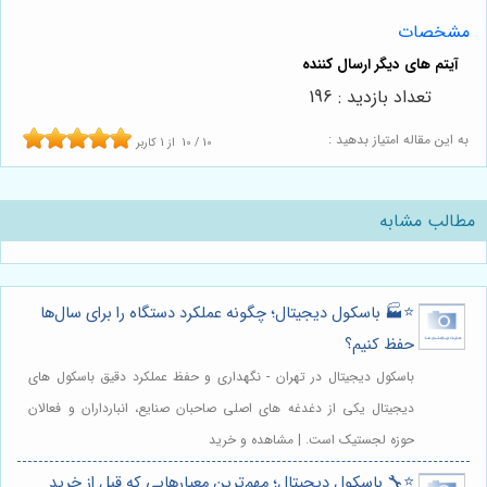
مشخصات
تعداد بازدید : 196
به این مقاله امتیاز بدهید :
10
/
10
از
1
کاربر
مطالب مشابه
⭐️🏭 باسکول دیجیتال؛ چگونه عملکرد دستگاه را برای سال‌ها
حفظ کنیم؟
باسکول دیجیتال در تهران - نگهداری و حفظ عملکرد دقیق باسکول های
دیجیتال یکی از دغدغه های اصلی صاحبان صنایع، انبارداران و فعالان
حوزه لجستیک است. | مشاهده و خرید
⭐️🔧 باسکول دیجیتال؛ مهم‌ترین معیارهایی که قبل از خرید