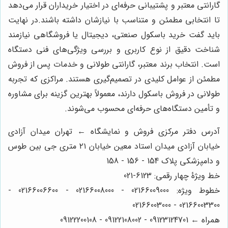
گارانتی معتبر و پشتیبانی حرفه‌ای در اختیار خریداران قرار می‌دهد
تا انتخابی مطمئن و متناسب با نیازشان داشته باشند.در نهایت
باید گفت خرید باسکول صنعتی، دیجیتال یا فروشگاهی نیازمند
شناخت دقیق از نوع کاربری و بررسی ویژگی‌های فنی دستگاه
است. انتخاب برند معتبر، گارانتی طولانی و خدمات پس از فروش
مطمئن از عوامل کلیدی در تصمیم‌گیری هستند. مراکزی که تجربه
طولانی در فروش باسکول دارند، معمولاً بهترین گزینه برای مشاوره
و تأمین دستگاه‌های حرفه‌ای محسوب می‌شوند.
آدرس دفتر مرکزی فروش و نمایشگاه ← تهران میدان آزادی
خیابان آزادی میدان استاد معین خیابان ۲۱ متری جی بین طوس
و دامپزشکی پلاک 154 - 156 - 158
خط ویژۀ چهار رقمی: 6123-021
خطوط ویژه: 02166009000 - 02166008000 - 02166006600 -
02166003300 - 02166003000
همراه ← 09123124701 - 09122108002 - 09122200108